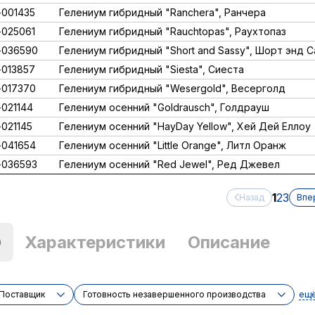
001435
Гелениум гибридный "Ranchera", Ранчера
025061
Гелениум гибридный "Rauchtopas", Раухтопаз
-036590
Гелениум гибридный "Short and Sassy", Шорт энд С
013857
Гелениум гибридный "Siesta", Сиеста
017370
Гелениум гибридный "Wesergold", Весерголд
021144
Гелениум осенний "Goldrausch", Голдрауш
021145
Гелениум осенний "HayDay Yellow", Хей Дей Еллоу
041654
Гелениум осенний "Little Orange", Литл Оранж
-036593
Гелениум осенний "Red Jewel", Ред Джевел
1
2
3
Назад
Впе
)
Характеристики
Описание
ещ
Поставщик
Готовность незавершенного производства