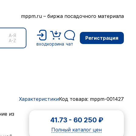
mppm.ru – биржа посадочного материала
А-Я
Регистрация
A-Z
вход
корзина
чат
Характеристики
Код товара: mppm-001427
ние из
41.73
-
60 250
₽
Полный каталог цен