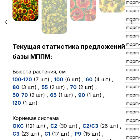
mppm-
mppm-
mppm-
mppm-
mppm-
mppm-
Текущая статистика предложений
mppm-
базы МППМ:
mppm
mppm
Высота растения, см
mppm-
100-120
(7 шт)
,
100
(6 шт)
,
60
(4 шт)
,
mppm-
80
(3 шт)
,
55
(2 шт)
,
70
(2 шт)
,
50-70
(2 шт)
,
65
(1 шт)
,
90
(1 шт)
,
mppm-
120
(1 шт)
mppm-
mppm-
Корневая система
mppm-
ОКC
(121 шт)
,
C2
(30 шт)
,
C2/C3
(26 шт)
,
mppm
C3
(23 шт)
,
C1
(17 шт)
,
P9
(15 шт)
,
mppm-