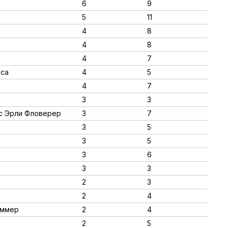
6
9
5
11
4
8
4
8
4
7
ьса
4
5
4
7
3
3
инс Эрли Фловерер
3
7
3
5
3
5
3
6
3
3
2
3
2
4
оммер
2
4
2
5