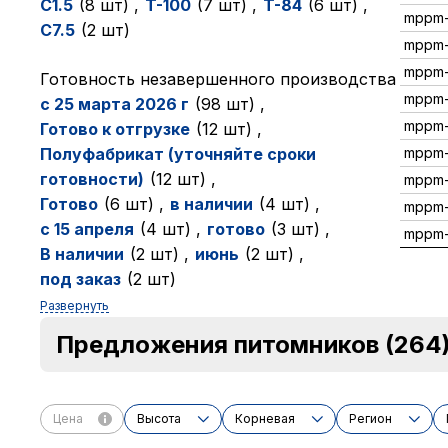
C1.5
(8 шт)
,
T-100
(7 шт)
,
T-84
(6 шт)
,
mppm-
C7.5
(2 шт)
mppm-
mppm
Готовность незавершенного производства
mppm-
с 25 марта 2026 г
(98 шт)
,
mppm-
Готово к отгрузке
(12 шт)
,
mppm-
Полуфабрикат (уточняйте сроки
готовности)
(12 шт)
,
mppm-
Готово
(6 шт)
,
в наличии
(4 шт)
,
mppm-
с 15 апреля
(4 шт)
,
готово
(3 шт)
,
mppm
В наличии
(2 шт)
,
июнь
(2 шт)
,
под заказ
(2 шт)
Развернуть
Предложения питомников
(264
Цена
Высота
Корневая
Регион