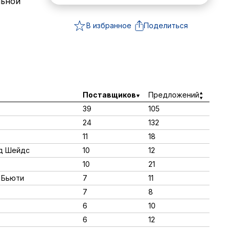
льной
В избранное
Поделиться
Поставщиков
Предложений
39
105
24
132
11
18
ед Шейдс
10
12
10
21
 Бьюти
7
11
7
8
6
10
6
12