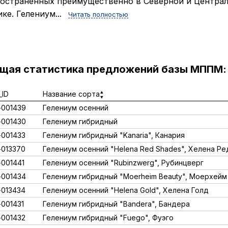
остраненных преимущественно в Северной и Центра
ке. Гелениум...
Читать полностью
ущая статистика предложений базы МППМ:
ID
Название сорта
001439
Гелениум осенний
001430
Гелениум гибридный
001433
Гелениум гибридный "Kanaria", Канария
013370
Гелениум осенний "Helena Red Shades", Хелена Р
001441
Гелениум осенний "Rubinzwerg", Рубинцверг
001434
Гелениум гибридный "Moerheim Beauty", Моерхейм
013434
Гелениум осенний "Helena Gold", Хелена Голд
001431
Гелениум гибридный "Bandera", Бандера
001432
Гелениум гибридный "Fuego", Фуэго