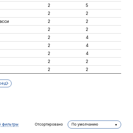
2
5
2
2
асси
2
2
2
2
2
4
2
4
2
4
2
2
2
2
рёд
ё фильтры
Отсортировано
По умолчанию