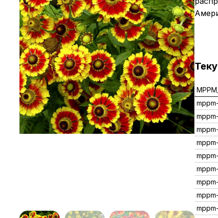
распр
Амери
Тек
MPPM_
mppm-
mppm-
mppm-
mppm-
mppm-
mppm-
mppm-
mppm-
mppm-