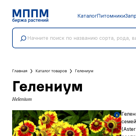
Каталог
Питомники
Зап
Главная
Каталог товаров
Гелениум
Гелениум
Helenium
Гелен
семей
(Aste