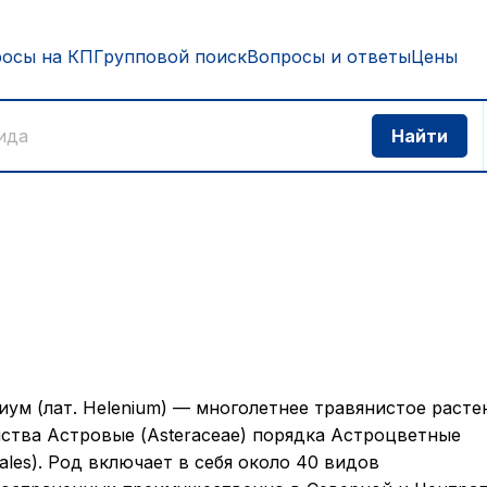
росы на КП
Групповой поиск
Вопросы и ответы
Цены
иум (лат. Helenium) — многолетнее травянистое расте
ства Астровые (Asteraceae) порядка Астроцветные
rales). Род включает в себя около 40 видов