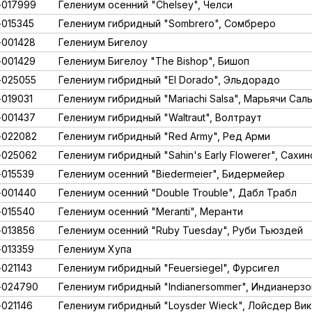
017999
Гелениум осенний "Chelsey", Челси
015345
Гелениум гибридный "Sombrero", Сомбреро
001428
Гелениум Бигелоу
001429
Гелениум Бигелоу "The Bishop", Бишоп
025055
Гелениум гибридный "El Dorado", Эльдорадо
019031
Гелениум гибридный "Mariachi Salsa", Марьячи Сал
001437
Гелениум гибридный "Waltraut", Волтраут
-022082
Гелениум гибридный "Red Army", Ред Арми
-025062
Гелениум гибридный "Sahin's Early Flowerer", Сах
015539
Гелениум осенний "Biedermeier", Бидермейер
001440
Гелениум осенний "Double Trouble", Дабл Трабл
015540
Гелениум осенний "Meranti", Меранти
013856
Гелениум осенний "Ruby Tuesday", Руби Тьюздей
013359
Гелениум Хупа
021143
Гелениум гибридный "Feuersiegel", Фурсигел
-024790
Гелениум гибридный "Indianersommer", Индианерз
021146
Гелениум гибридный "Loysder Wieck", Лойсдер Вик