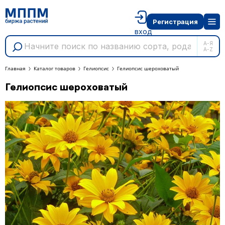
Регистрация
вход
А-Я
A-Z
Главная
Каталог товаров
Гелиопсис
Гелиопсис шероховатый
Гелиопсис шероховатый