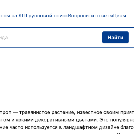
росы на КП
Групповой поиск
Вопросы и ответы
Цены
троп — травянистое растение, известное своим прия
том и яркими декоративными цветами. Это популярн
ние часто используется в ландшафтном дизайне благ