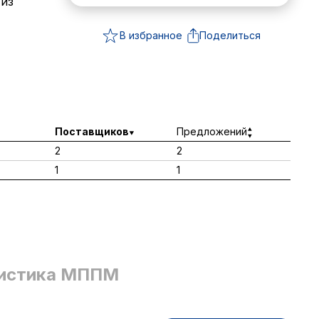
 из
В избранное
Поделиться
Поставщиков
Предложений
2
2
1
1
истика МППМ