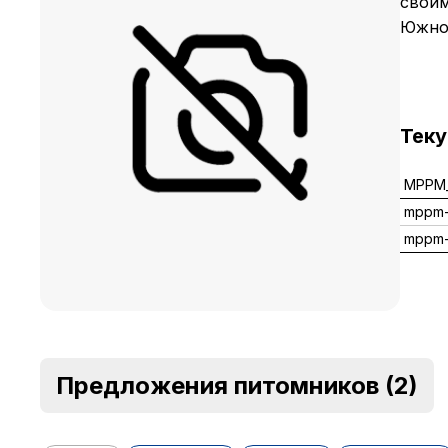
своим
Южной
Тек
MPPM_
mppm-
mppm-
Предложения питомников
(2)