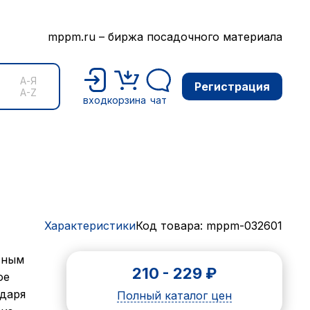
mppm.ru – биржа посадочного материала
А-Я
Регистрация
A-Z
вход
корзина
чат
Характеристики
Код товара: mppm-032601
тным
210
-
229
₽
ое
одаря
Полный каталог цен