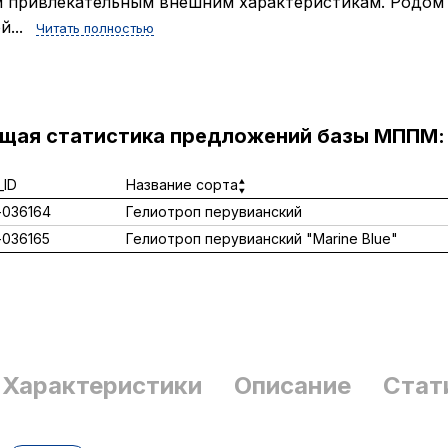
 привлекательным внешним характеристикам. Родом
...
Читать полностью
ущая статистика предложений базы МППМ:
ID
Название сорта
036164
Гелиотроп перувианский
036165
Гелиотроп перувианский "Marine Blue"
Характеристики
Описание
Стат