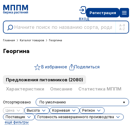
Регистрация
вход
А-Я
A-Z
Главная
Каталог товаров
Георгина
Георгина
В избранное
Поделиться
Предложения питомников
(2080)
Характеристики
Описание
Статистика МППМ
Отсортировано
По умолчанию
Цена
Высота
Корневая
Регион
Поставщик
Готовность незавершенного производства
ещё фильтры