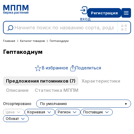
Регистрация
вход
А-Я
A-Z
Главная
Каталог товаров
Гептакодиум
Гептакодиум
В избранное
Поделиться
Предложения питомников
(7)
Характеристики
Описание
Статистика МППМ
Отсортировано
По умолчанию
Цена
Корневая
Регион
Поставщик
Обхват