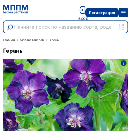
Регистрация
вход
А-Я
A-Z
Главная
Каталог товаров
Герань
Герань