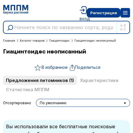
Регистрация
вход
А-Я
A-Z
Главная
Каталог товаров
Гиацинтоидес
Гиацинтоидес неописанный
Гиацинтоидес неописанный
В избранное
Поделиться
Предложения питомников
(1)
Характеристики
Статистика МППМ
Отсортировано
По умолчанию
Вы использовали все бесплатные поисковые