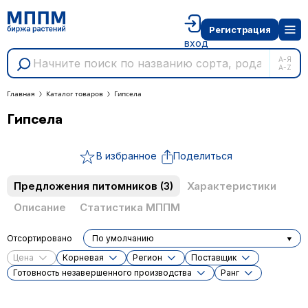
Регистрация
вход
А-Я
A-Z
Главная
Каталог товаров
Гипсела
Гипсела
В избранное
Поделиться
Предложения питомников
(3)
Характеристики
Описание
Статистика МППМ
Отсортировано
По умолчанию
Цена
Корневая
Регион
Поставщик
Готовность незавершенного производства
Ранг