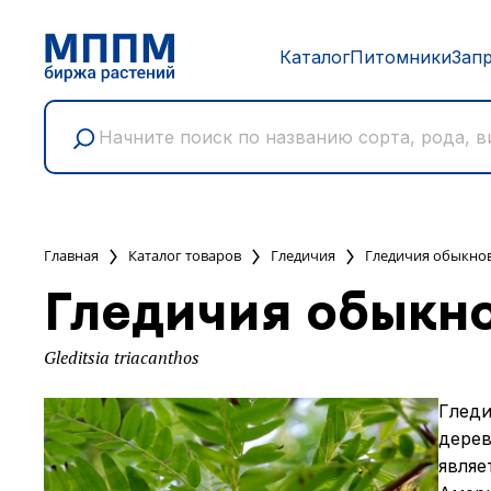
Каталог
Питомники
Зап
Главная
Каталог товаров
Гледичия
Гледичия обыкно
Гледичия обыкн
Gleditsia triacanthos
Гледи
дерев
являе