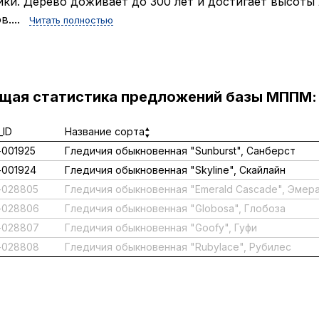
ки. Дерево доживает до 300 лет и достигает высоты
в....
Читать полностью
ущая статистика предложений базы МППМ:
ID
Название сорта
001925
Гледичия обыкновенная "Sunburst", Санберст
001924
Гледичия обыкновенная "Skyline", Скайлайн
-028805
Гледичия обыкновенная "Emerald Cascade", Эмер
-028806
Гледичия обыкновенная "Globosa", Глобоза
-028807
Гледичия обыкновенная "Goofy", Гуфи
-028808
Гледичия обыкновенная "Rubylace", Рубилес