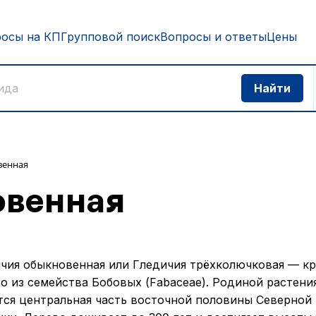
росы на КП
Групповой поиск
Вопросы и ответы
Цены
венная
овенная
чия обыкновенная или Гледичия трёхколючковая — к
о из семейства Бобовых (Fabaceae). Родиной растени
тся центральная часть восточной половины Северной