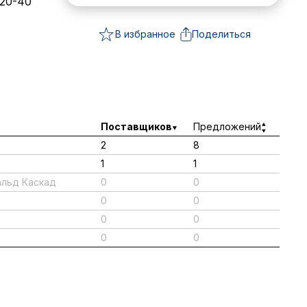
 20-40
В избранное
Поделиться
Поставщиков
Предложений
2
8
1
1
альд Каскад
0
0
0
0
0
0
0
0