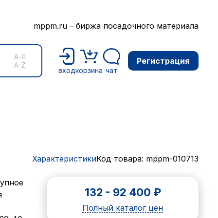
mppm.ru – биржа посадочного материала
А-Я
Регистрация
A-Z
вход
корзина
чат
Характеристики
Код товара: mppm-010713
рупное
132
-
92 400
₽
я
Полный каталог цен