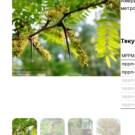
Амери
метро
Тек
MPPM_
mppm-
mppm-
mppm
mppm
mppm
mppm