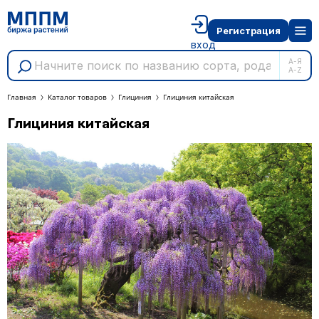
Регистрация
вход
А-Я
A-Z
Главная
Каталог товаров
Глициния
Глициния китайская
Глициния китайская