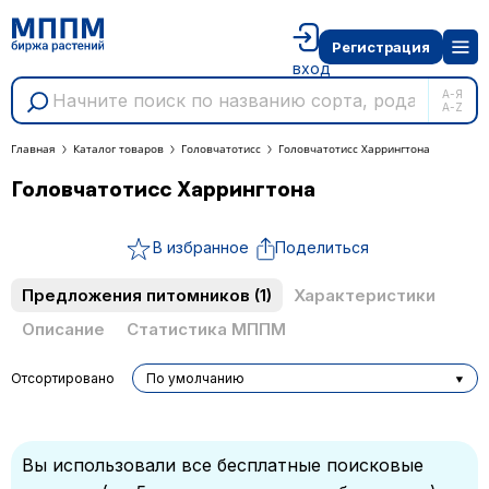
Регистрация
вход
А-Я
A-Z
Главная
Каталог товаров
Головчатотисс
Головчатотисс Харрингтона
Головчатотисс Харрингтона
В избранное
Поделиться
Предложения питомников
(1)
Характеристики
Описание
Статистика МППМ
Отсортировано
По умолчанию
Вы использовали все бесплатные поисковые