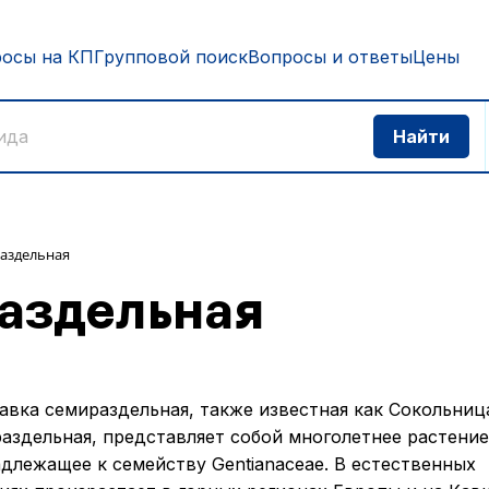
росы на КП
Групповой поиск
Вопросы и ответы
Цены
аздельная
аздельная
авка семираздельная, также известная как Сокольниц
аздельная, представляет собой многолетнее растение
длежащее к семейству Gentianaceae. В естественных