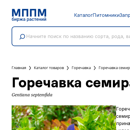
Каталог
Питомники
Зап
Главная
Каталог товаров
Горечавка
Горечавка семир
Горечавка семир
Gentiana septemfida
Гореч
семир
прина