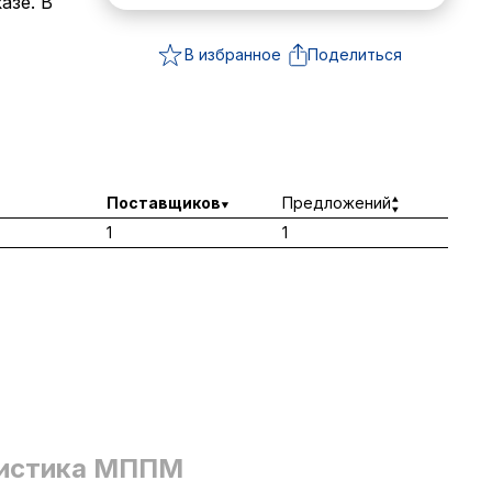
азе. В
В избранное
Поделиться
Поставщиков
Предложений
1
1
истика МППМ