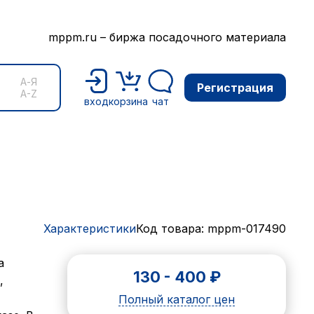
mppm.ru – биржа посадочного материала
А-Я
Регистрация
A-Z
вход
корзина
чат
Характеристики
Код товара: mppm-017490
а
130
-
400
₽
,
Полный каталог цен