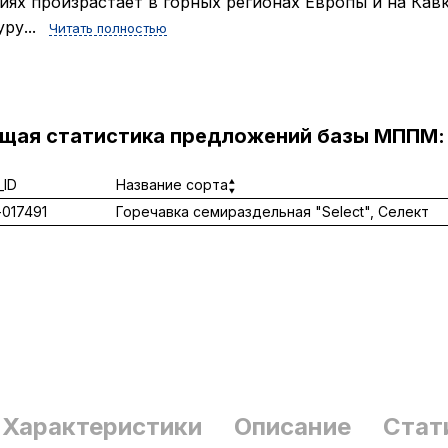
иях произрастает в горных регионах Европы и на Кавк
уру...
Читать полностью
ущая статистика предложений базы МППМ:
ID
Название сорта
017491
Горечавка семираздельная "Select", Селект
Характеристики
Описание
Стат