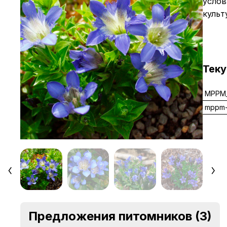
услов
культ
Тек
MPPM_
mppm-
Предложения питомников
(3)