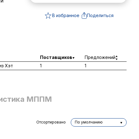
ой
В избранное
Поделиться
Поставщиков
Предложений
из Хэт
1
1
истика МППМ
Отсортировано
По умолчанию