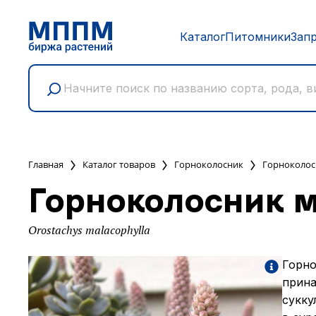
Каталог
Питомники
Зап
Главная
Каталог товаров
Горноколосник
Горноколос
Горноколосник 
Orostachys malacophylla
Горно
прина
сукку