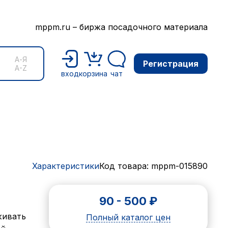
mppm.ru – биржа посадочного материала
А-Я
Регистрация
A-Z
вход
корзина
чат
Характеристики
Код товара: mppm-015890
90
-
500
₽
живать
Полный каталог цен