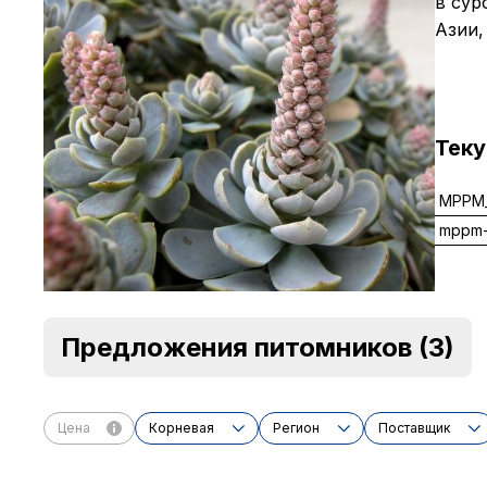
в сур
Азии,
Тек
MPPM_
mppm-
Предложения питомников
(3)
Цена
Корневая
Регион
Поставщик