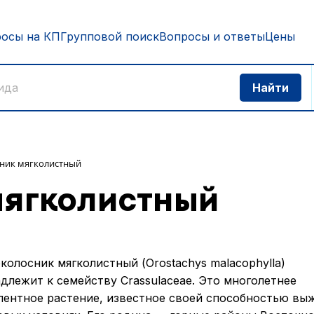
росы на КП
Групповой поиск
Вопросы и ответы
Цены
ник мягколистный
мягколистный
колосник мягколистный (Orostachys malacophylla)
длежит к семейству Crassulaceae. Это многолетнее
лентное растение, известное своей способностью вы