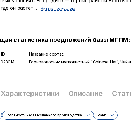
овых условиях. Его родина — горные районы Восточн
 где он растет...
Читать полностью
ущая статистика предложений базы МППМ:
ID
Название сорта
023014
Горноколосник мягколистный "Chinese Hat", Чайн
Характеристики
Описание
Стат
Готовность незавершенного производства
Ранг