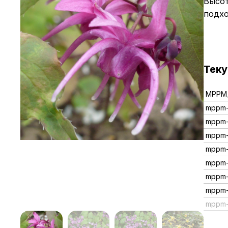
Высот
подхо
Тек
MPPM_
mppm-
mppm
mppm-
mppm-
mppm-
mppm-
mppm
mppm-