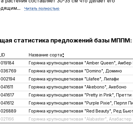
а растения составляет 30-35 см что делает его
дящим...
Читать полностью
ущая статистика предложений базы МППМ:
ID
Название сорта
019184
Горянка крупноцветковая "Amber Queen", Амбер
-036769
Горянка крупноцветковая "Domino", Домино
002194
Горянка крупноцветковая "Lilafee", Лилафи
041611
Горянка крупноцветковая "Akebono", Акебоно
041617
Горянка крупноцветковая "Pretty in Pink", Претти
041612
Горянка крупноцветковая "Purple Pixie", Перпл П
-026889
Горянка крупноцветковая "Red Beauty", Ред Бью
021166
Горянка крупноцветковая "Alabaster", Алабастер