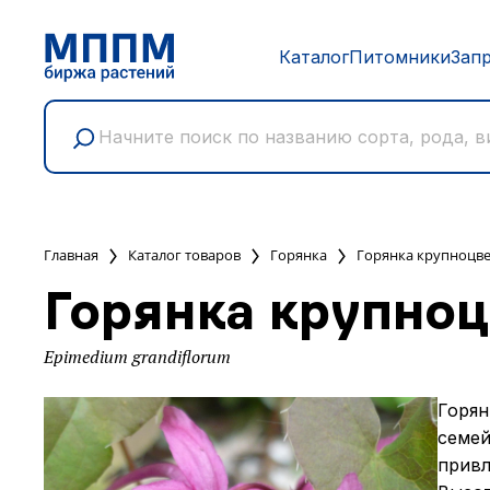
Каталог
Питомники
Зап
Главная
Каталог товаров
Горянка
Горянка крупноцве
Горянка крупноц
Epimedium grandiflorum
Горян
семей
привл