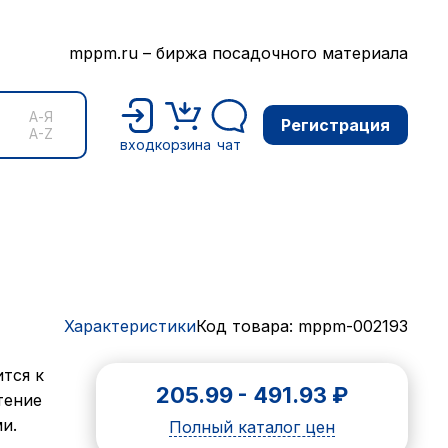
mppm.ru – биржа посадочного материала
А-Я
Регистрация
A-Z
вход
корзина
чат
Характеристики
Код товара: mppm-002193
ится к
205.99
-
491.93
₽
тение
и.
Полный каталог цен