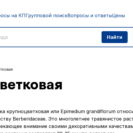
росы на КП
Групповой поиск
Вопросы и ответы
Цены
тковая
ветковая
ка крупноцветковая или Epimedium grandiflorum относ
ству Berberidaceae. Это многолетнее травянистое рас
екающее внимание своими декоративными качествам