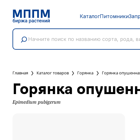
Каталог
Питомники
Зап
Главная
Каталог товаров
Горянка
Горянка опушенна
Горянка опушен
Epimedium pubigerum