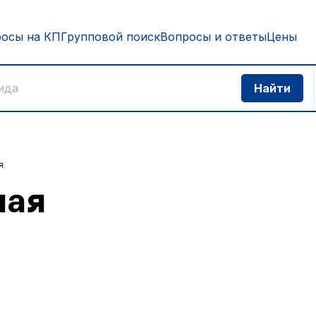
росы на КП
Групповой поиск
Вопросы и ответы
Цены
я
ная