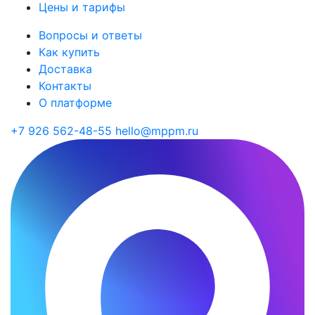
Цены и тарифы
Вопросы и ответы
Как купить
Доставка
Контакты
О платформе
+7 926 562-48-55
hello@mppm.ru