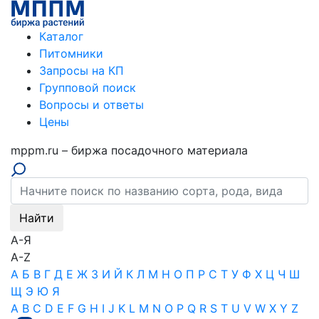
Каталог
Питомники
Запросы на КП
Групповой поиск
Вопросы и ответы
Цены
mppm.ru – биржа посадочного материала
А-Я
A-Z
А
Б
В
Г
Д
Е
Ж
З
И
Й
К
Л
М
Н
О
П
Р
С
Т
У
Ф
Х
Ц
Ч
Ш
Щ
Э
Ю
Я
A
B
C
D
E
F
G
H
I
J
K
L
M
N
O
P
Q
R
S
T
U
V
W
X
Y
Z