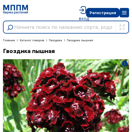
Регистрация
вход
А-Я
A-Z
Главная
Каталог товаров
Гвоздика
Гвоздика пышная
Гвоздика пышная