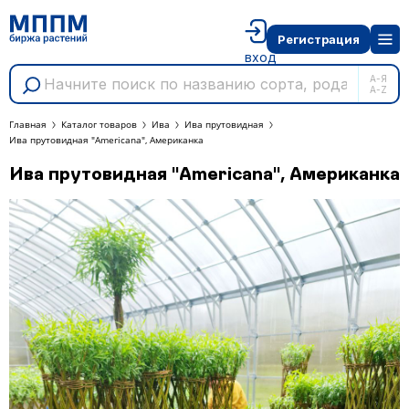
Регистрация
вход
А-Я
A-Z
Главная
Каталог товаров
Ива
Ива прутовидная
Ива прутовидная "Americana", Американка
Ива прутовидная "Americana", Американка