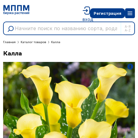
Регистрация
вход
А-Я
A-Z
Главная
Каталог товаров
Калла
Калла