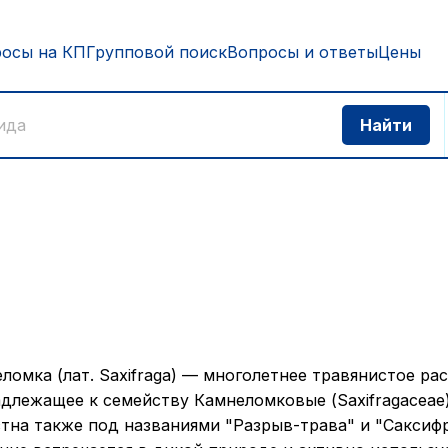
росы на КП
Групповой поиск
Вопросы и ответы
Цены
ломка (лат. Saxifraga) — многолетнее травянистое рас
длежащее к семейству Камнеломковые (Saxifragaceae)
тна также под названиями "Разрыв-трава" и "Саксифр