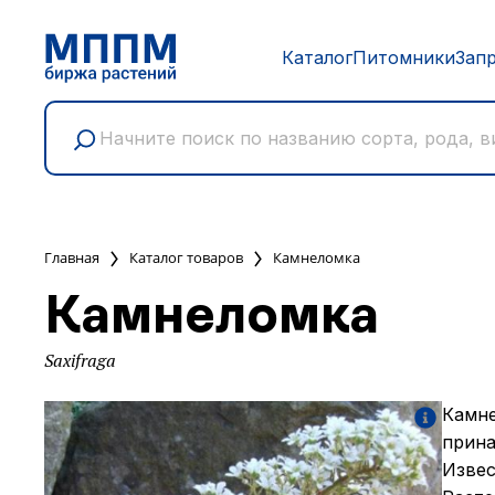
Каталог
Питомники
Зап
Главная
Каталог товаров
Камнеломка
Камнеломка
Saxifraga
Камне
прина
Извес