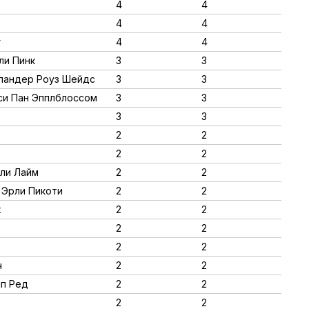
4
4
4
4
г
4
4
ли Пинк
3
3
йландер Роуз Шейдс
3
3
кси Пан Эпплблоссом
3
3
3
3
2
2
2
2
рли Лайм
2
2
о Эрли Пикоти
2
2
х
2
2
2
2
2
2
ч
2
2
ип Ред
2
2
2
2