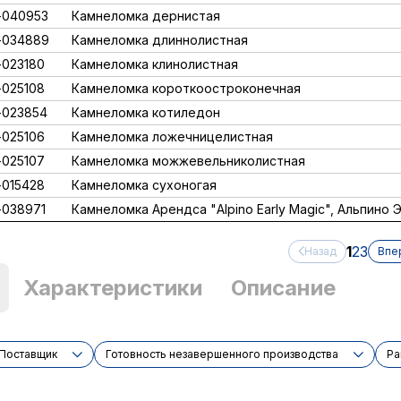
-040953
Камнеломка дернистая
-034889
Камнеломка длиннолистная
023180
Камнеломка клинолистная
025108
Камнеломка короткоостроконечная
-023854
Камнеломка котиледон
025106
Камнеломка ложечницелистная
025107
Камнеломка можжевельниколистная
015428
Камнеломка сухоногая
038971
Камнеломка Арендса "Alpino Early Magic", Альпино
1
2
3
Назад
Впе
Характеристики
Описание
Поставщик
Готовность незавершенного производства
Ра