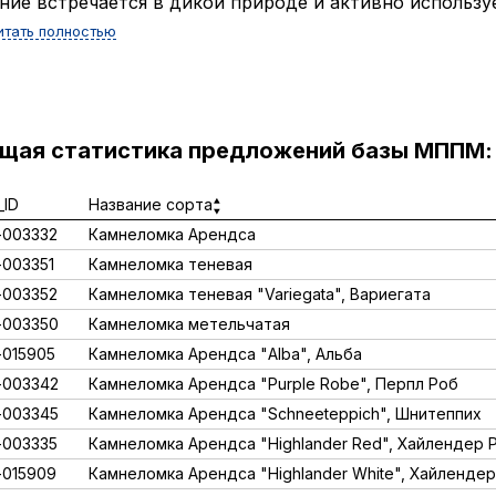
ние встречается в дикой природе и активно использу
итать полностью
ущая статистика предложений базы МППМ:
ID
Название сорта
003332
Камнеломка Арендса
003351
Камнеломка теневая
003352
Камнеломка теневая "Variegata", Вариегата
-003350
Камнеломка метельчатая
015905
Камнеломка Арендса "Alba", Альба
-003342
Камнеломка Арендса "Purple Robe", Перпл Роб
-003345
Камнеломка Арендса "Schneeteppich", Шнитеппих
003335
Камнеломка Арендса "Highlander Red", Хайлендер 
015909
Камнеломка Арендса "Highlander White", Хайлендер