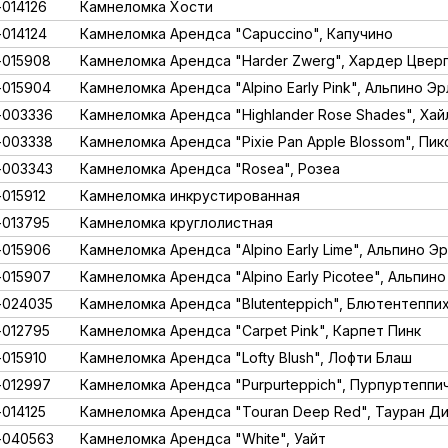
014126
Камнеломка Хости
014124
Камнеломка Арендса "Capuccino", Капучино
015908
Камнеломка Арендса "Harder Zwerg", Хардер Цвер
015904
Камнеломка Арендса "Alpino Early Pink", Альпино Эр
-003336
Камнеломка Арендса "Highlander Rose Shades", Ха
-003338
Камнеломка Арендса "Pixie Pan Apple Blossom", Пи
-003343
Камнеломка Арендса "Rosea", Розеа
015912
Камнеломка инкрустированная
013795
Камнеломка круглолистная
015906
Камнеломка Арендса "Alpino Early Lime", Альпино Э
015907
Камнеломка Арендса "Alpino Early Picotee", Альпин
-024035
Камнеломка Арендса "Blutenteppich", Блютентеппи
012795
Камнеломка Арендса "Carpet Pink", Карпет Пинк
015910
Камнеломка Арендса "Lofty Blush", Лофти Блаш
012997
Камнеломка Арендса "Purpurteppich", Пурпуртеппи
014125
Камнеломка Арендса "Touran Deep Red", Тауран Д
-040563
Камнеломка Арендса "White", Уайт