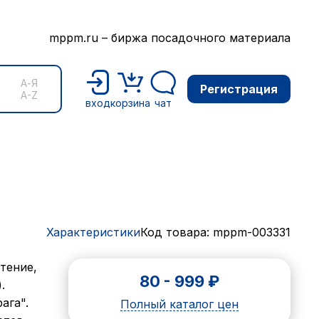
mppm.ru – биржа посадочного материала
А-Я
Регистрация
A-Z
вход
корзина
чат
Характеристики
Код товара: mppm-003331
тение,
80
-
999
₽
.
ага".
Полный каталог цен