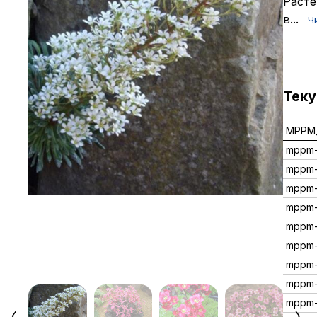
Расте
в...
Ч
Тек
MPPM_
mppm-
mppm-
mppm-
mppm
mppm-
mppm
mppm
mppm-
mppm-