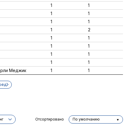
1
1
1
1
1
1
1
2
1
1
1
1
1
1
1
1
 Эрли Меджик
1
1
рёд
нг
Отсортировано
По умолчанию