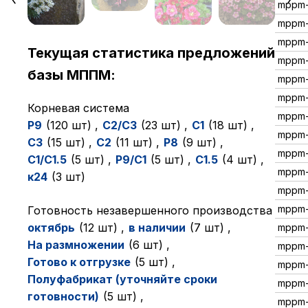
mppm-
mppm-
mppm-
Текущая статистика предложений
mppm-
базы МППМ:
mppm
mppm
Корневая система
mppm
P9
(120 шт)
,
C2/C3
(23 шт)
,
C1
(18 шт)
,
mppm-
C3
(15 шт)
,
C2
(11 шт)
,
P8
(9 шт)
,
mppm-
C1/C1.5
(5 шт)
,
P9/C1
(5 шт)
,
C1.5
(4 шт)
,
mppm-
к24
(3 шт)
mppm-
mppm
Готовность незавершенного производства
октябрь
(12 шт)
,
в наличии
(7 шт)
,
mppm-
На размножении
(6 шт)
,
mppm-
Готово к отгрузке
(5 шт)
,
mppm-
Полуфабрикат (уточняйте сроки
mppm-
готовности)
(5 шт)
,
mppm