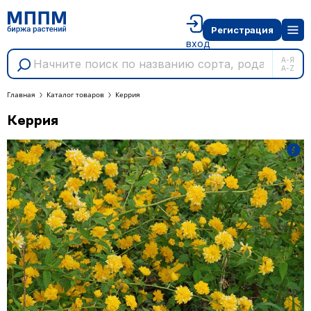
Регистрация
вход
А-Я
A-Z
Главная
Каталог товаров
Керрия
Керрия