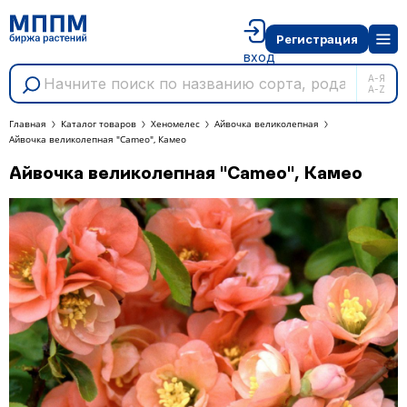
Регистрация
вход
А-Я
A-Z
Главная
Каталог товаров
Хеномелес
Айвочка великолепная
Айвочка великолепная "Cameo", Камео
Айвочка великолепная "Cameo", Камео