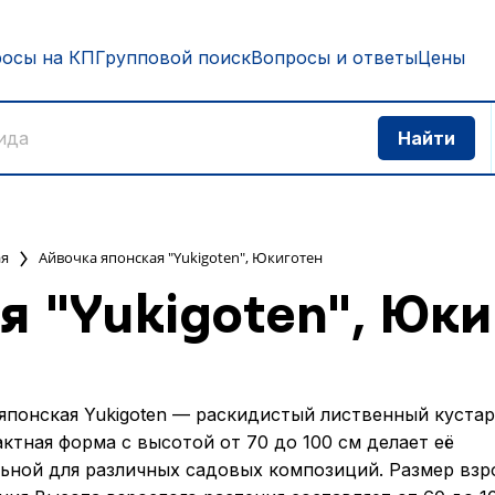
росы на КП
Групповой поиск
Вопросы и ответы
Цены
ая
Айвочка японская "Yukigoten", Юкиготен
я "Yukigoten", Юки
японская Yukigoten — раскидистый лиственный кустар
ктная форма с высотой от 70 до 100 см делает её
ьной для различных садовых композиций. Размер взр