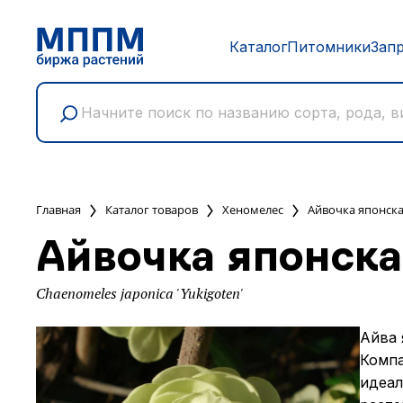
Каталог
Питомники
Зап
Главная
Каталог товаров
Хеномелес
Айвочка японск
Айвочка японска
Chaenomeles japonica 'Yukigoten'
Айва 
Компа
идеал