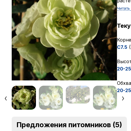
расте
Читать
Тек
Корне
C7.5
Высот
20-25
Обхва
20-25
Предложения питомников
(5)