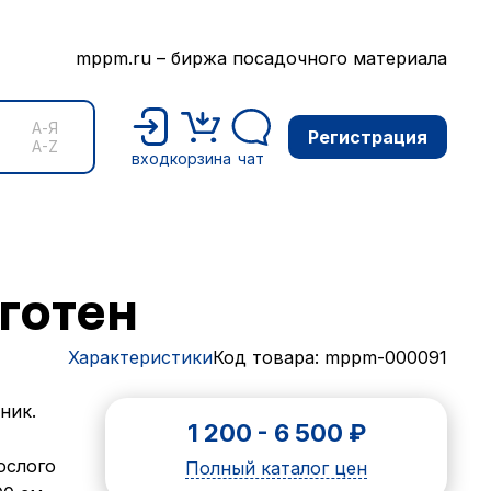
mppm.ru – биржа посадочного материала
А-Я
Регистрация
A-Z
вход
корзина
чат
готен
Характеристики
Код товара: mppm-000091
ник.
1 200
-
6 500
₽
ослого
Полный каталог цен