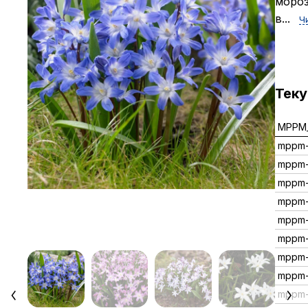
мороз
в...
Ч
Тек
MPPM_
mppm
mppm
mppm
mppm
mppm-
mppm
mppm-
mppm
mppm-