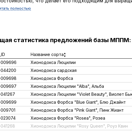
остойкостью, что делает его подходящим для выращ
итать полностью
ущая статистика предложений базы МППМ:
ID
Название сорта
-009696
Хионодокса Люцилии
-044200
Хионодокса сардская
-009698
Хионодокса Форбса
-009697
Хионодокса Люцилии "Alba", Альба
041267
Хионодокса Люцилии "Violet Beauty", Виолет Бь
-009699
Хионодокса Форбса "Blue Giant", Блю Джайнт
009701
Хионодокса Форбса "Pink Giant", Пинк Жиант
-023074
Хионодокса Форбса "Rosea", Розеа
041268
Хионодокса Люцилии "Rosy Queen", Роуз Квин