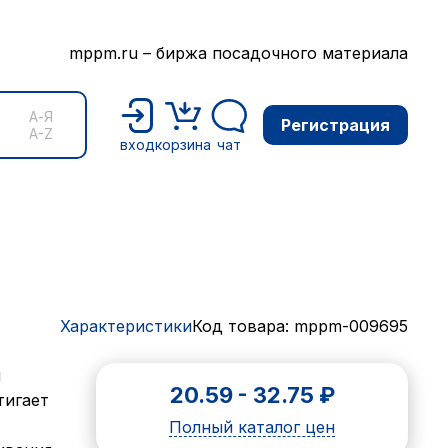
mppm.ru – биржа посадочного материала
А-Я
Регистрация
A-Z
вход
корзина
чат
Характеристики
Код товара: mppm-009695
й
20.59
-
32.75
₽
тигает
Полный каталог цен