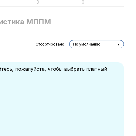
0
0
истика МППМ
Отсортировано
По умолчанию
йтесь, пожалуйста, чтобы выбрать платный