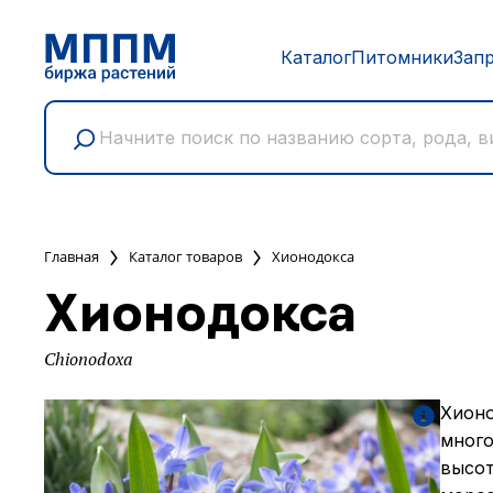
Каталог
Питомники
Зап
Главная
Каталог товаров
Хионодокса
Хионодокса
Chionodoxa
Хионо
много
высот