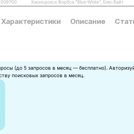
-009700
Хионодокса Форбса "Blue-White", Блю-Вайт
Характеристики
Описание
Стат
росы (до 5 запросов в месяц — бесплатно). Авторизу
ству поисковых запросов в месяц.
.