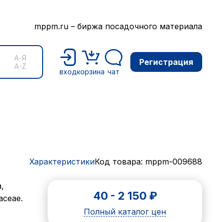
mppm.ru – биржа посадочного материала
А-Я
Регистрация
A-Z
вход
корзина
чат
Характеристики
Код товара: mppm-009688
,
40
-
2 150
₽
aceae.
Полный каталог цен