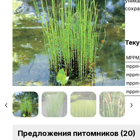
уника
сохра
Тек
MPPM_
mppm
mppm-
mppm
mppm-
Предложения питомников
(20)