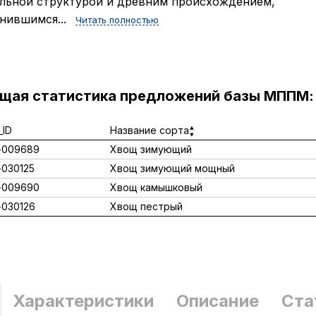
льной структурой и древним происхождением,
нившимся...
Читать полностью
ущая статистика предложений базы МППМ:
ID
Название сорта
-009689
Хвощ зимующий
030125
Хвощ зимующий мощный
-009690
Хвощ камышковый
030126
Хвощ пестрый
Характеристики
Описание
Ста