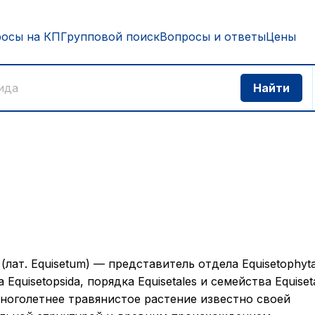
росы на КП
Групповой поиск
Вопросы и ответы
Цены
(лат. Equisetum) — представитель отдела Equisetophyta
а Equisetopsida, порядка Equisetales и семейства Equiset
ноголетнее травянистое растение известно своей