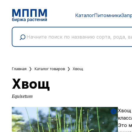
Каталог
Питомники
Зап
Главная
Каталог товаров
Хвощ
Хвощ
Equisetum
Хвощ 
класс
Это м