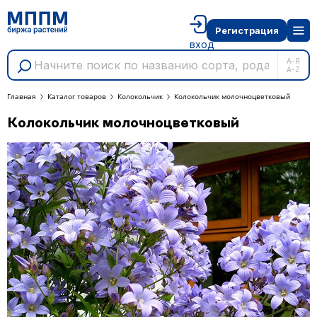
Регистрация
вход
А-Я
A-Z
Главная
Каталог товаров
Колокольчик
Колокольчик молочноцветковый
Колокольчик молочноцветковый