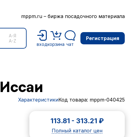
mppm.ru – биржа посадочного материала
А-Я
Регистрация
A-Z
вход
корзина
чат
 Иссаи
Характеристики
Код товара: mppm-040425
113.81
-
313.21
₽
Полный каталог цен