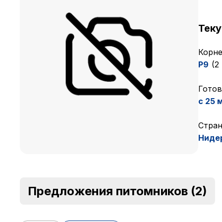
Тек
Корне
P9
(2
Готов
с 25 
Cтран
Ниде
Предложения питомников
(2)