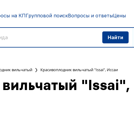
росы на КП
Групповой поиск
Вопросы и ответы
Цены
одник вильчатый
Красивоплодник вильчатый "Issai", Иссаи
вильчатый "Issai",