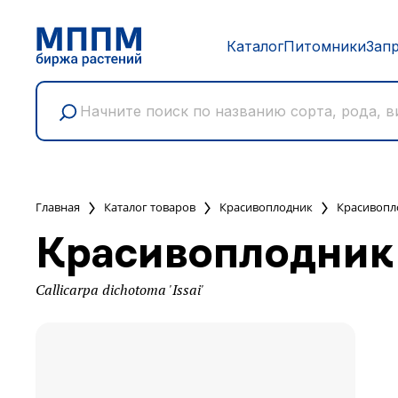
Каталог
Питомники
Зап
Главная
Каталог товаров
Красивоплодник
Красивопл
Красивоплодник 
Callicarpa dichotoma 'Issai'