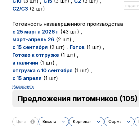
C10
(3 шт)
,
C15
(3 шт)
,
C2
(3 шт)
,
mppm-
C2/C3
(2 шт)
Готовность незавершенного производства
с 25 марта 2026 г
(43 шт)
,
март-апрель 26
(2 шт)
,
с 15 сентября
(2 шт)
,
Готов
(1 шт)
,
Готово к отгрузке
(1 шт)
,
в наличии
(1 шт)
,
отгрузка с 10 сентября
(1 шт)
,
с 15 апреля
(1 шт)
Развернуть
Предложения питомников
(105)
Цена
Высота
Корневая
Форма