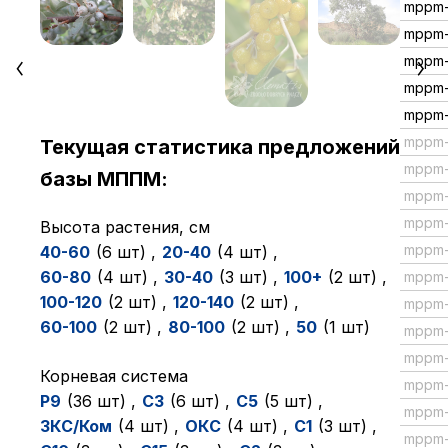
mppm-
mppm-
mppm-
mppm
mppm
mppm
Текущая статистика предложений
mppm
базы МППМ:
mppm-
mppm
Высота растения, см
mppm
40-60
(6 шт)
,
20-40
(4 шт)
,
60-80
(4 шт)
,
30-40
(3 шт)
,
100+
(2 шт)
,
mppm
100-120
(2 шт)
,
120-140
(2 шт)
,
mppm
60-100
(2 шт)
,
80-100
(2 шт)
,
50
(1 шт)
mppm-
mppm-
Корневая система
mppm
P9
(36 шт)
,
C3
(6 шт)
,
C5
(5 шт)
,
mppm
ЗКC/Ком
(4 шт)
,
ОКC
(4 шт)
,
C1
(3 шт)
,
mppm-