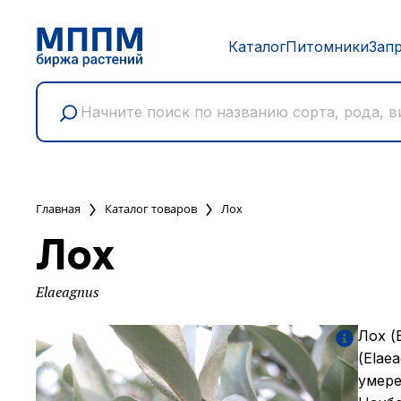
Каталог
Питомники
Зап
Главная
Каталог товаров
Лох
Лох
Elaeagnus
Лох (
(Elae
умере