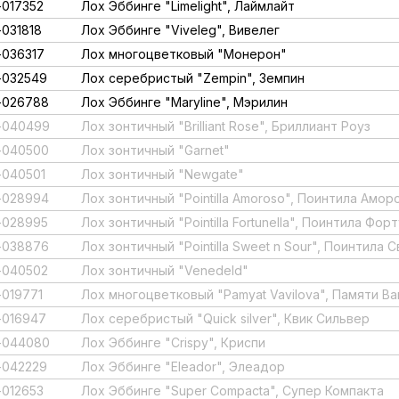
017352
Лох Эббинге "Limelight", Лаймлайт
031818
Лох Эббинге "Viveleg", Вивелег
036317
Лох многоцветковый "Монерон"
-032549
Лох серебристый "Zempin", Земпин
-026788
Лох Эббинге "Maryline", Мэрилин
-040499
Лох зонтичный "Brilliant Rose", Бриллиант Роуз
-040500
Лох зонтичный "Garnet"
040501
Лох зонтичный "Newgate"
-028994
Лох зонтичный "Pointilla Amoroso", Поинтила Амор
-028995
Лох зонтичный "Pointilla Fortunella", Поинтила Фор
-038876
Лох зонтичный "Pointilla Sweet n Sour", Поинтила 
-040502
Лох зонтичный "Venedeld"
019771
Лох многоцветковый "Pamyat Vavilova", Памяти В
016947
Лох серебристый "Quick silver", Квик Сильвер
-044080
Лох Эббинге "Crispy", Криспи
-042229
Лох Эббинге "Eleador", Элеадор
012653
Лох Эббинге "Super Compacta", Супер Компакта