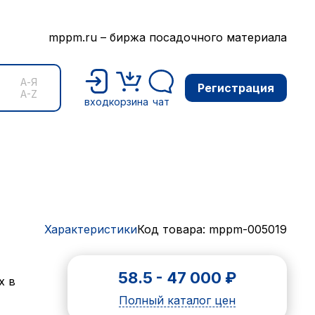
mppm.ru – биржа посадочного материала
А-Я
Регистрация
A-Z
вход
корзина
чат
Характеристики
Код товара: mppm-005019
58.5
-
47 000
₽
х в
Полный каталог цен