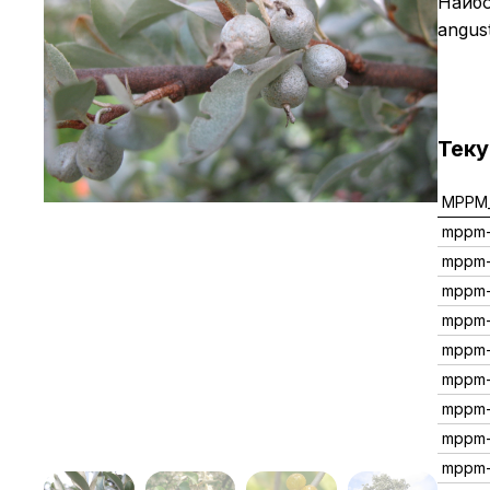
Наибо
angust
Тек
MPPM_
mppm-
mppm
mppm-
mppm
mppm-
mppm
mppm
mppm-
mppm