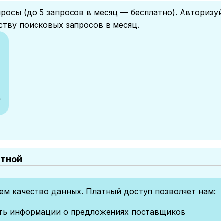
росы (до 5 запросов в месяц — бесплатно). Авторизу
ству поисковых запросов в месяц.
.
атной
м качество данных. Платный доступ позволяет нам:
сть информации о предложениях поставщиков