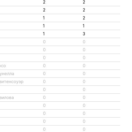
2
2
2
2
1
2
1
1
1
3
0
0
0
0
0
0
осо
0
0
тунелла
0
0
Свитенсоуэр
0
0
0
0
авилова
0
0
0
0
0
0
0
0
0
0