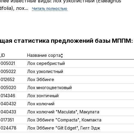
лее известные виды: лох узколистный (Elaeagnus
ifolia), лох...
Читать полностью
ущая статистика предложений базы МППМ:
ID
Название сорта
005021
Лох серебристый
-005022
Лох узколистный
012652
Лох Эббинге
-005020
Лох многоцветковый
014346
Лох зонтичный
-040432
Лох колючий
-040433
Лох колючий "Maculata", Макулата
017351
Лох Эббинге "Compacta", Компакта
-024478
Лох Эббинге "Gilt Edget", Гилт Эдж