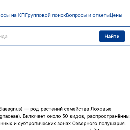
росы на КП
Групповой поиск
Вопросы и ответы
Цены
Elaeagnus) — род растений семейства Лоховые
agnaceae). Включает около 50 видов, распространённы
нных и субтропических зонах Северного полушария.