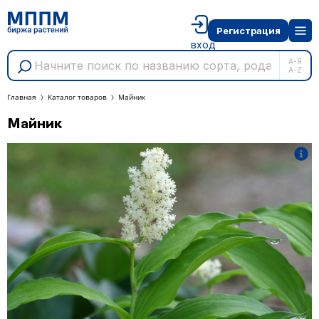
Регистрация
вход
А-Я
A-Z
Главная
Каталог товаров
Майник
Майник