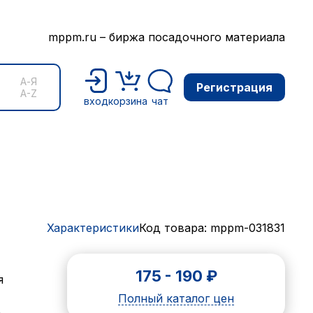
mppm.ru – биржа посадочного материала
А-Я
Регистрация
A-Z
вход
корзина
чат
Характеристики
Код товара: mppm-031831
175
-
190
₽
я
Полный каталог цен