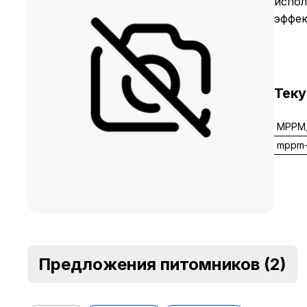
испол
эффек
Тек
MPPM_
mppm-
Предложения питомников
(2)