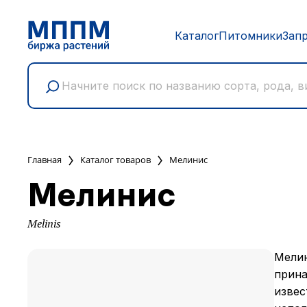
Каталог
Питомники
Зап
Главная
Каталог товаров
Мелинис
Мелинис
Melinis
Мелин
прина
извес