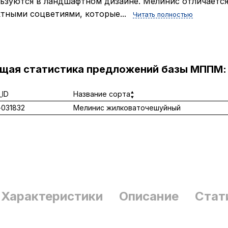
ьзуются в ландшафтном дизайне. Мелинис отличаетс
тными соцветиями, которые...
Читать полностью
ущая статистика предложений базы МППМ:
ID
Название сорта
031832
Мелинис жилковаточешуйный
Характеристики
Описание
Стат