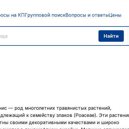
росы на КП
Групповой поиск
Вопросы и ответы
Цены
ис — род многолетних травянистых растений,
длежащий к семейству злаков (Poaceae). Эти растени
тны своими декоративными качествами и широко