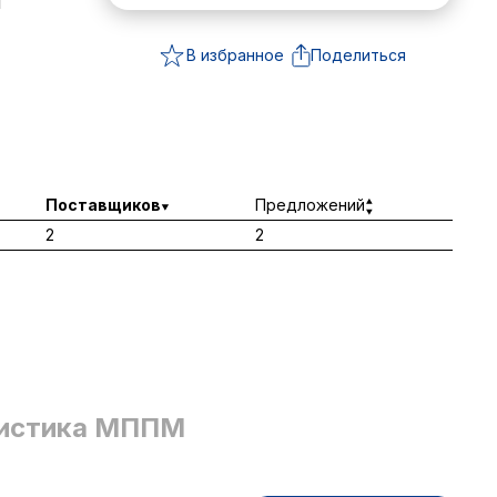
я
В избранное
Поделиться
Поставщиков
Предложений
2
2
истика МППМ