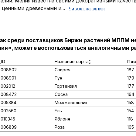
алии. Мелия известна своими декоративными качеств
 ценными древесными и...
Читать полностью
как среди поставщиков Биржи растений МППМ н
ия», можете воспользоваться аналогичными ра
ID
Название сорта
Пос
-008602
Спирея
187
008901
Туя
179
002012
Гортензия
177
-008472
Сосна
164
-005384
Можжевельник
158
-002560
Ель
154
010345
Яблоня
118
-006839
Роза
105