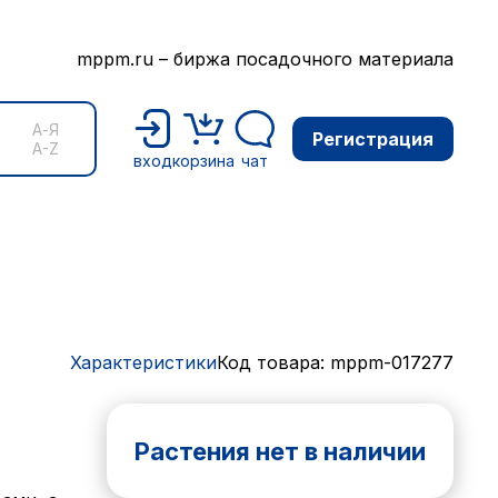
mppm.ru – биржа посадочного материала
А-Я
Регистрация
A-Z
вход
корзина
чат
Характеристики
Код товара: mppm-017277
Растения нет в наличии