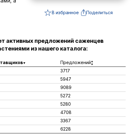
ами, а
В избранное
Поделиться
ет активных предложений саженцев
стениями из нашего каталога:
тавщиков
Предложений
3717
5947
9089
5272
5280
4708
3367
6228