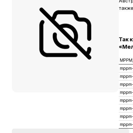
Австр
также
Так 
«Мел
MPPM_
mppm
mppm-
mppm-
mppm
mppm
mppm
mppm-
mppm