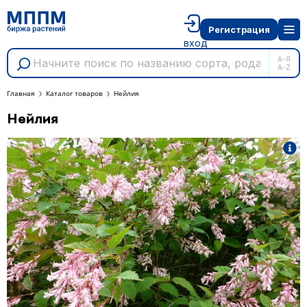
Регистрация
вход
А-Я
A-Z
Главная
Каталог товаров
Нейлия
Нейлия