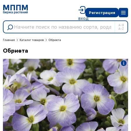
Регистрация
вход
А-Я
A-Z
Главная
Каталог товаров
Обриета
Обриета