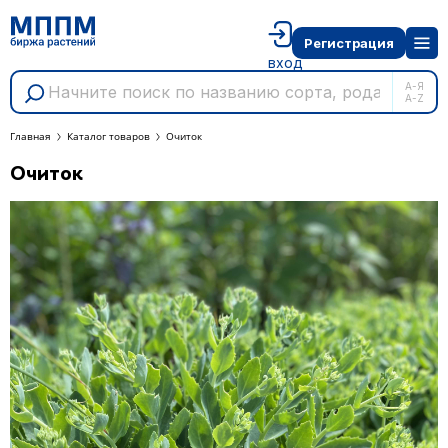
Регистрация
вход
А-Я
A-Z
Главная
Каталог товаров
Очиток
Очиток