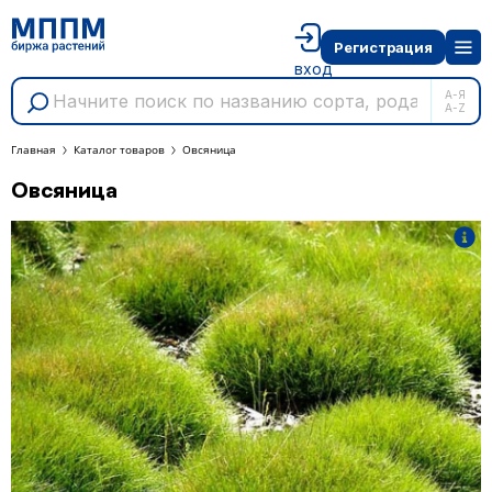
Регистрация
вход
А-Я
A-Z
Главная
Каталог товаров
Овсяница
Овсяница