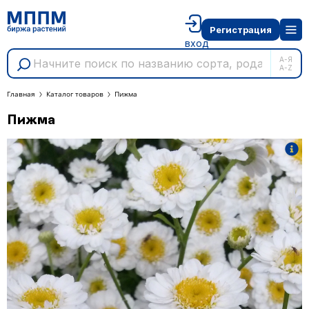
Регистрация
вход
А-Я
A-Z
Главная
Каталог товаров
Пижма
Пижма