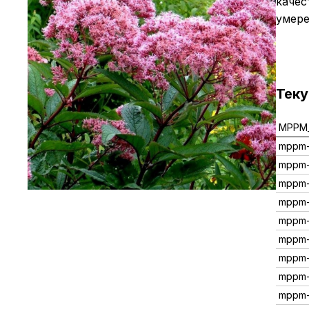
качес
умере
Тек
MPPM_
mppm
mppm
mppm
mppm-
mppm
mppm
mppm
mppm
mppm-