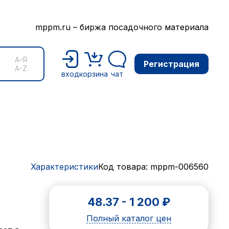
mppm.ru – биржа посадочного материала
А-Я
Регистрация
A-Z
вход
корзина
чат
Характеристики
Код товара: mppm-006560
48.37
-
1 200
₽
Полный каталог цен