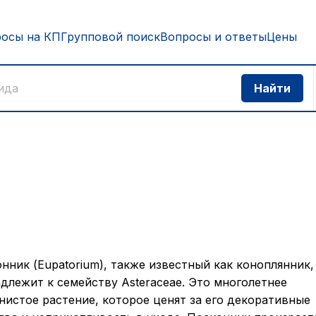
росы на КП
Групповой поиск
Вопросы и ответы
Цены
нник (Eupatorium), также известный как коноплянник,
длежит к семейству Asteraceae. Это многолетнее
нистое растение, которое ценят за его декоративные