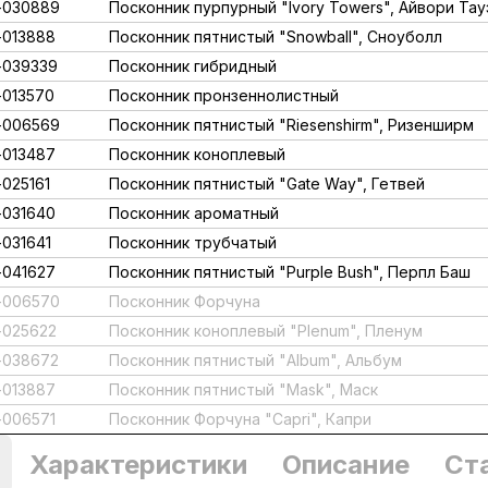
-030889
Посконник пурпурный "Ivory Towers", Айвори Тау
013888
Посконник пятнистый "Snowball", Сноуболл
-039339
Посконник гибридный
013570
Посконник пронзеннолистный
-006569
Посконник пятнистый "Riesenshirm", Ризенширм
013487
Посконник коноплевый
025161
Посконник пятнистый "Gate Way", Гетвей
031640
Посконник ароматный
031641
Посконник трубчатый
041627
Посконник пятнистый "Purple Bush", Перпл Баш
-006570
Посконник Форчуна
025622
Посконник коноплевый "Plenum", Пленум
-038672
Посконник пятнистый "Album", Альбум
013887
Посконник пятнистый "Mask", Маск
006571
Посконник Форчуна "Capri", Капри
Характеристики
Описание
Ст