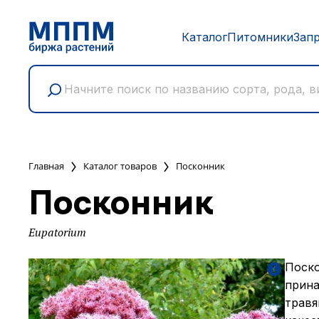
Каталог
Питомники
Зап
Главная
Каталог товаров
Посконник
Посконник
Eupatorium
Поско
прина
травя