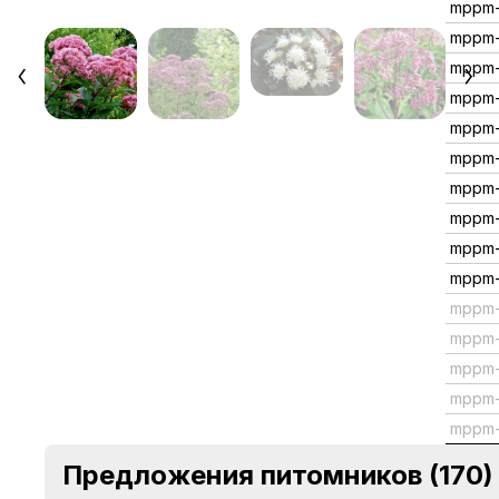
mppm
mppm-
mppm
mppm-
mppm
mppm-
mppm-
mppm-
mppm-
mppm-
mppm
mppm-
mppm
mppm-
mppm-
Предложения питомников
(170)