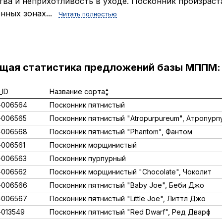
тва и неприхотливость в уходе. Посконник произраст
нных зонах...
Читать полностью
ущая статистика предложений базы МППМ:
ID
Название сорта
-006564
Посконник пятнистый
-006565
Посконник пятнистый "Atropurpureum", Атропур
-006568
Посконник пятнистый "Phantom", Фантом
006561
Посконник морщинистый
-006563
Посконник пурпурный
-006562
Посконник морщинистый "Chocolate", Чоколит
-006566
Посконник пятнистый "Baby Joe", Беби Джо
-006567
Посконник пятнистый "Little Joe", Литтл Джо
013549
Посконник пятнистый "Red Dwarf", Ред Дварф