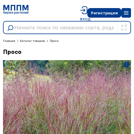
Регистрация
вход
А-Я
A-Z
Главная
Каталог товаров
Просо
Просо