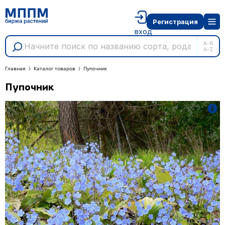
Регистрация
вход
А-Я
A-Z
Главная
Каталог товаров
Пупочник
Пупочник