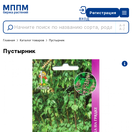
Регистрация
вход
А-Я
A-Z
Главная
Каталог товаров
Пустырник
Пустырник