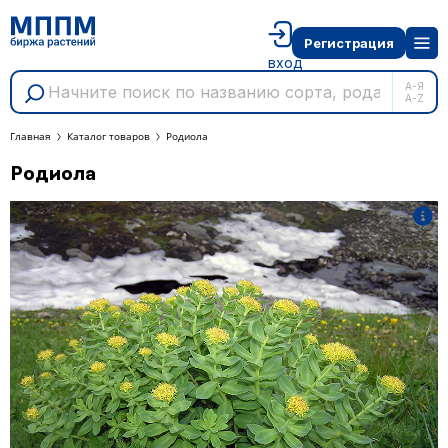
Регистрация
вход
А-Я
A-Z
Главная
Каталог товаров
Родиола
Родиола