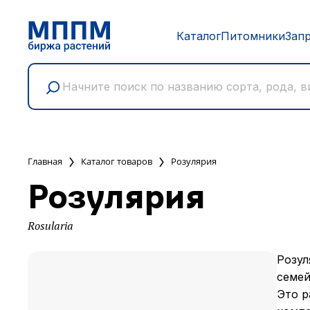
Каталог
Питомники
Зап
Главная
Каталог товаров
Розулярия
Розулярия
Rosularia
Розул
семей
Это р