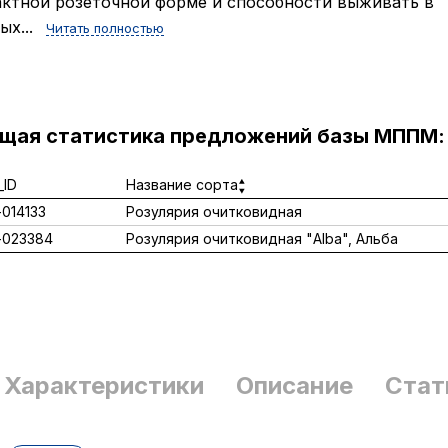
ктной розеточной форме и способности выживать в
ых...
Читать полностью
ущая статистика предложений базы МППМ:
ID
Название сорта
014133
Розулярия очитковидная
-023384
Розулярия очитковидная "Alba", Альба
Характеристики
Описание
Стат