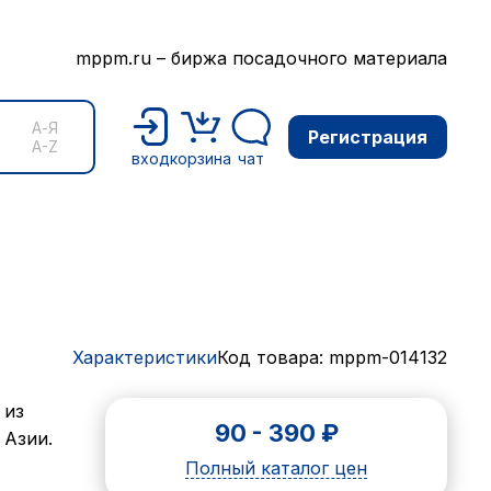
mppm.ru – биржа посадочного материала
А-Я
Регистрация
A-Z
вход
корзина
чат
Характеристики
Код товара: mppm-014132
 из
90
-
390
₽
 Азии.
Полный каталог цен