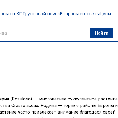
росы на КП
Групповой поиск
Вопросы и ответы
Цены
ярия (Rosularia) — многолетнее суккулентное растение
ства Crassulaceae. Родина — горные районы Европы и
астение часто привлекает внимание благодаря своей