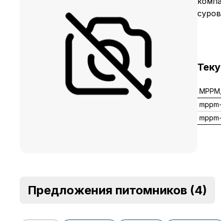
компа
суров
Тек
MPPM_
mppm-
mppm
Предложения питомников
(4)