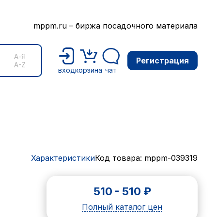
mppm.ru – биржа посадочного материала
А-Я
Регистрация
A-Z
вход
корзина
чат
Характеристики
Код товара: mppm-039319
510
-
510
₽
Полный каталог цен