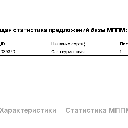
ущая статистика предложений базы МППМ:
ID
Название сорта
Пос
-039320
Саза курильская
1
Характеристики
Статистика МПП