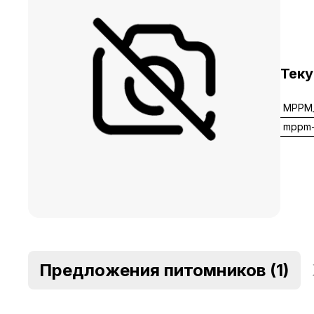
Тек
MPPM_
mppm
Предложения питомников
(1)