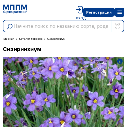
Регистрация
вход
А-Я
A-Z
Главная
Каталог товаров
Сизиринхиум
Сизиринхиум