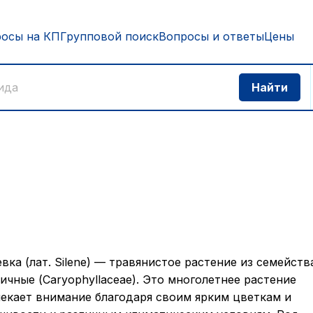
росы на КП
Групповой поиск
Вопросы и ответы
Цены
вка (лат. Silene) — травянистое растение из семейств
ичные (Caryophyllaceae). Это многолетнее растение
екает внимание благодаря своим ярким цветкам и