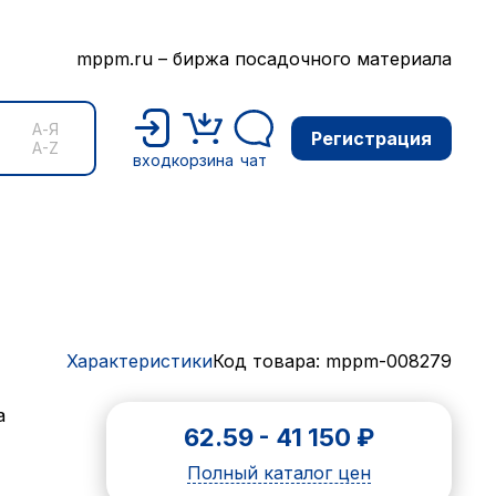
mppm.ru – биржа посадочного материала
А-Я
Регистрация
A-Z
вход
корзина
чат
Характеристики
Код товара: mppm-008279
а
62.59
-
41 150
₽
Полный каталог цен