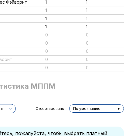
иес Фэйворит
1
1
1
1
1
1
1
1
0
0
0
0
0
0
йворит
0
0
0
0
тистика МППМ
нг
Отсортировано
По умолчанию
йтесь, пожалуйста, чтобы выбрать платный