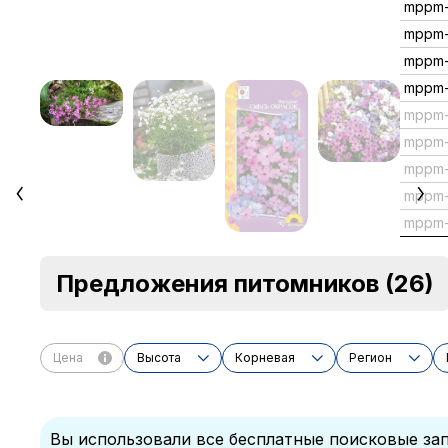
mppm
mppm-
mppm-
mppm-
mppm-
mppm-
mppm
mppm-
mppm
Предложения питомников
(26)
Цена
Высота
Корневая
Регион
Вы использовали все бесплатные поисковые зап