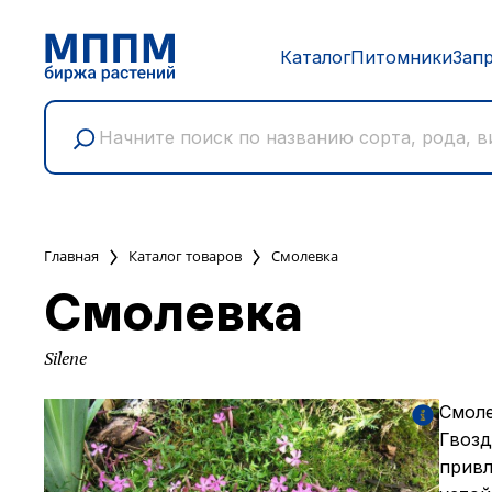
Каталог
Питомники
Зап
Главная
Каталог товаров
Смолевка
Смолевка
Silene
Смоле
Гвозд
привл