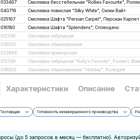
-033467
Смолевка бесстебельная "Rollies Favourite", Ролл
040716
Смолевка повислая "Silky White", Силки Вайт
025167
Смолевка Шафта "Persian Carpet", Персиан Карпет
016180
Смолевка Шафта "Splendens", Спленденс
012748
Смолевка гибридная
036501
Смолевка обыкновенная
-022884
Смолевка приморская
012749
Смолевка гибридная "Rolly’s Favorite", Ролли’с Фэ
-036502
Смолевка обыкновенная "Holiday", Холидей
Характеристики
Описание
Ста
Поставщик
Готовность незавершенного производства
Ра
росы (до 5 запросов в месяц — бесплатно). Авторизу