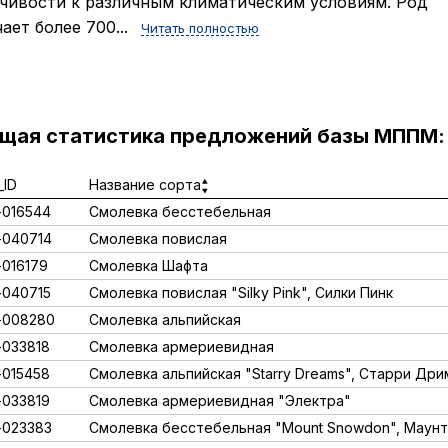
чивости к различным климатическим условиям. Род
ает более 700...
Читать полностью
ущая статистика предложений базы МППМ:
ID
Название сорта
016544
Смолевка бесстебельная
040714
Смолевка повислая
016179
Смолевка Шафта
040715
Смолевка повислая "Silky Pink", Силки Пинк
-008280
Смолевка альпийская
033818
Смолевка армериевидная
015458
Смолевка альпийская "Starry Dreams", Старри Дри
033819
Смолевка армериевидная "Электра"
023383
Смолевка бесстебельная "Mount Snowdon", Маун