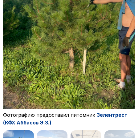
Фотографию предоставил питомник
Зелентрест
(КФХ Аббасов Э.З.)