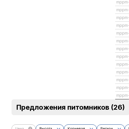
mppm-
mppm
mppm
mppm
mppm
mppm
mppm
mppm
mppm-
mppm-
mppm-
mppm
mppm
Предложения питомников
(26)
Цена
Высота
Корневая
Регион