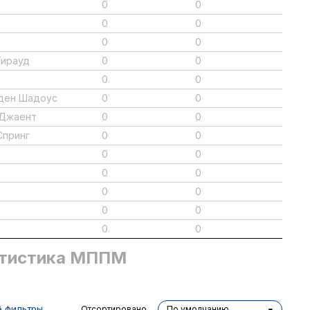
0
0
0
0
0
0
Гирауд
0
0
0
0
лден Шадоус
0
0
 Джаент
0
0
Спринг
0
0
0
0
0
0
0
0
0
0
0
0
тистика МППМ
ё фильтры
Отсортировано
По умолчанию