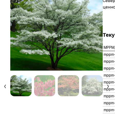
Север
ценно
Тек
MPPM_
mppm
mppm-
mppm-
mppm
mppm-
mppm-
mppm
mppm
mppm-