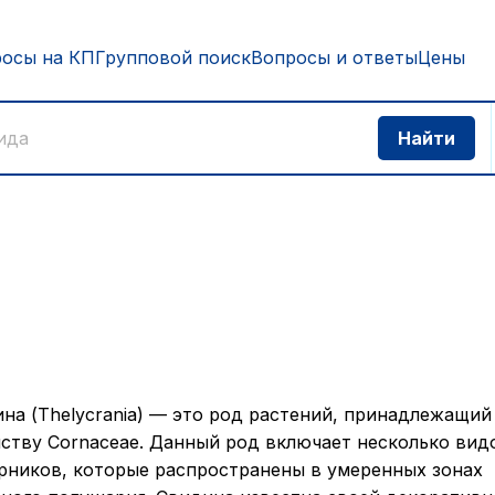
росы на КП
Групповой поиск
Вопросы и ответы
Цены
на (Thelycrania) — это род растений, принадлежащий
ству Cornaceae. Данный род включает несколько вид
рников, которые распространены в умеренных зонах