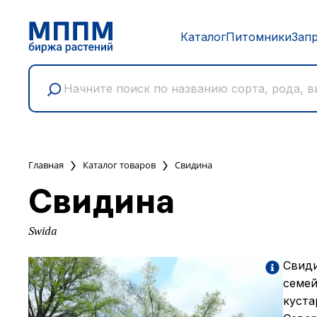
Каталог
Питомники
Зап
Главная
Каталог товаров
Свидина
Свидина
Swida
Свиди
семей
куста