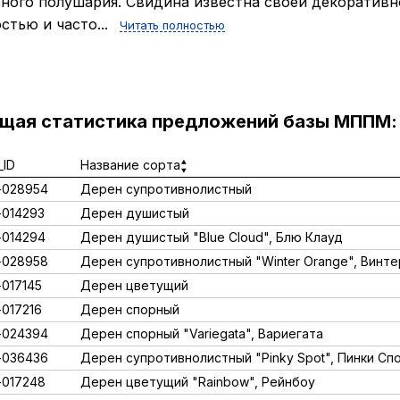
ного полушария. Свидина известна своей декоративн
стью и часто...
Читать полностью
ущая статистика предложений базы МППМ:
ID
Название сорта
-028954
Дерен супротивнолистный
014293
Дерен душистый
014294
Дерен душистый "Blue Cloud", Блю Клауд
-028958
Дерен супротивнолистный "Winter Orange", Винт
017145
Дерен цветущий
017216
Дерен спорный
-024394
Дерен спорный "Variegata", Вариегата
-036436
Дерен супротивнолистный "Pinky Spot", Пинки Сп
017248
Дерен цветущий "Rainbow", Рейнбоу