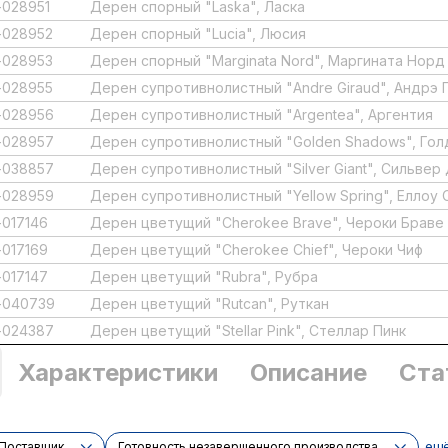
028951
Дерен спорный "Laska", Ласка
-028952
Дерен спорный "Lucia", Люсия
-028953
Дерен спорный "Marginata Nord", Маргината Норд
-028955
Дерен супротивнолистный "Andre Giraud", Андрэ 
-028956
Дерен супротивнолистный "Argentea", Аргентия
-028957
Дерен супротивнолистный "Golden Shadows", Го
-038857
Дерен супротивнолистный "Silver Giant", Сильвер
-028959
Дерен супротивнолистный "Yellow Spring", Еллоу 
017146
Дерен цветущий "Cherokee Brave", Чероки Браве
017169
Дерен цветущий "Cherokee Chief", Чероки Чиф
017147
Дерен цветущий "Rubra", Рубра
-040739
Дерен цветущий "Rutcan", Руткан
-024387
Дерен цветущий "Stellar Pink", Стеллар Пинк
Характеристики
Описание
Ста
ещ
Поставщик
Готовность незавершенного производства