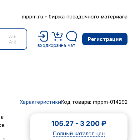
mppm.ru – биржа посадочного материала
А-Я
Регистрация
A-Z
вход
корзина
чат
Характеристики
Код товара: mppm-014292
 к
105.27
-
3 200
₽
ов
Полный каталог цен