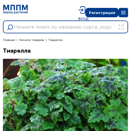
Регистрация
вход
А-Я
A-Z
Главная
Каталог товаров
Тиарелла
Тиарелла