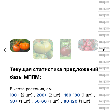
mppm
mppm
mppm
mppm
mppm
mppm
mppm
mppm-
mppm
mppm
mppm
Текущая статистика предложений
mppm
базы МППМ:
mppm
mppm
Высота растения, см
mppm
100+
(2 шт)
,
200+
(2 шт)
,
160-180
(1 шт)
,
50+
(1 шт)
,
50-60
(1 шт)
,
80-120
(1 шт)
mppm-
mppm-