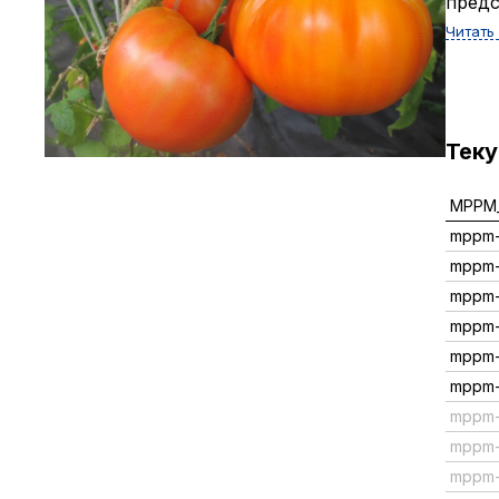
предс
Читать
Тек
MPPM_
mppm-
mppm
mppm-
mppm-
mppm
mppm
mppm-
mppm-
mppm