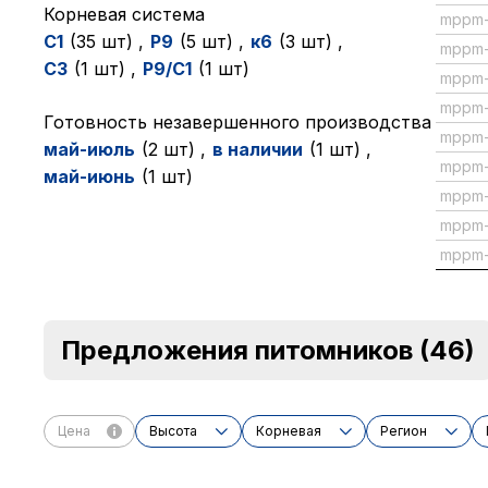
Корневая система
mppm
C1
(35 шт)
,
P9
(5 шт)
,
к6
(3 шт)
,
mppm
C3
(1 шт)
,
P9/C1
(1 шт)
mppm
mppm
Готовность незавершенного производства
mppm
май-июль
(2 шт)
,
в наличии
(1 шт)
,
mppm
май-июнь
(1 шт)
mppm
mppm
mppm
Предложения питомников
(46)
Цена
Высота
Корневая
Регион