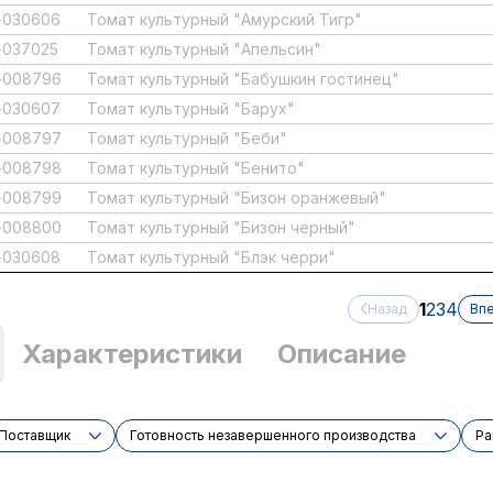
-030606
Томат культурный "Амурский Тигр"
-037025
Томат культурный "Апельсин"
-008796
Томат культурный "Бабушкин гостинец"
-030607
Томат культурный "Барух"
-008797
Томат культурный "Беби"
-008798
Томат культурный "Бенито"
-008799
Томат культурный "Бизон оранжевый"
-008800
Томат культурный "Бизон черный"
-030608
Томат культурный "Блэк черри"
1
2
3
4
Назад
Вп
Характеристики
Описание
Поставщик
Готовность незавершенного производства
Ра