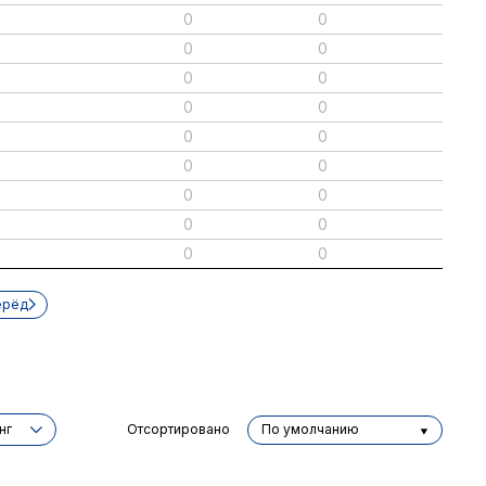
0
0
0
0
0
0
0
0
0
0
0
0
0
0
0
0
0
0
ерёд
нг
Отсортировано
По умолчанию