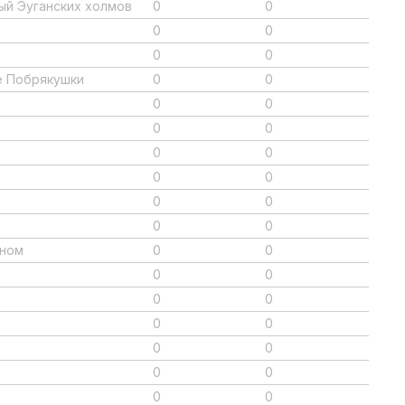
тый Эуганских холмов
0
0
0
0
0
0
ые Побрякушки
0
0
0
0
0
0
0
0
0
0
0
0
0
0
Гном
0
0
0
0
0
0
0
0
0
0
0
0
0
0