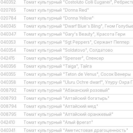
-040352
Томат культурный "Costoluto Colli Euganei", Ребрис
-020785
Томат культурный "Donna Red"
-020784
Томат культурный "Donna Yellow"
-040345
Томат культурный "Dwarf Blue's Bling", Гном Голуб
-040347
Томат культурный "Gary's Beauty", Красота Гери
-040353
Томат культурный "Sgt Peppers", Сержант Пеппер
-040354
Томат культурный "Soldatovo", Солдатово
042415
Томат культурный "Spenser", Спенсер
-040356
Томат культурный "Taiga", Тайга
-040355
Томат культурный "Teton de Venus", Сосок Венеры
-040358
Томат культурный "Uluru Ochre dwarf", Улуру Охра 
-008792
Томат культурный "Абаканский розовый"
-008793
Томат культурный "Алтайский богатырь"
-008794
Томат культурный "Алтайский мед"
-008795
Томат культурный "Алтайский оранжевый"
042410
Томат культурный "Алый фрегат"
040341
Томат культурный "Аметистовая драгоценность"