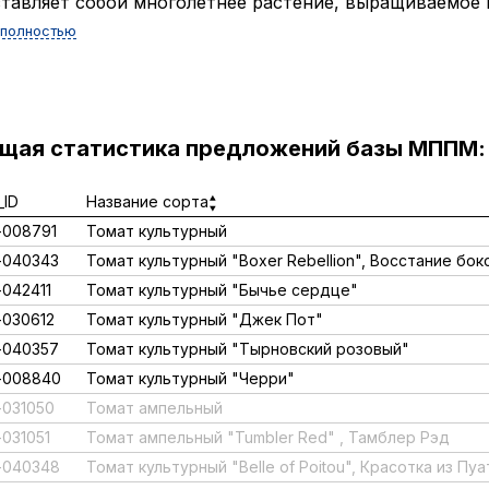
тавляет собой многолетнее растение, выращиваемое к
 полностью
ущая статистика предложений базы МППМ:
ID
Название сорта
008791
Томат культурный
-040343
Томат культурный "Boxer Rebellion", Восстание бок
042411
Томат культурный "Бычье сердце"
030612
Томат культурный "Джек Пот"
-040357
Томат культурный "Тырновский розовый"
-008840
Томат культурный "Черри"
031050
Томат ампельный
031051
Томат ампельный "Tumbler Red" , Тамблер Рэд
-040348
Томат культурный "Belle of Poitou", Красотка из Пуа