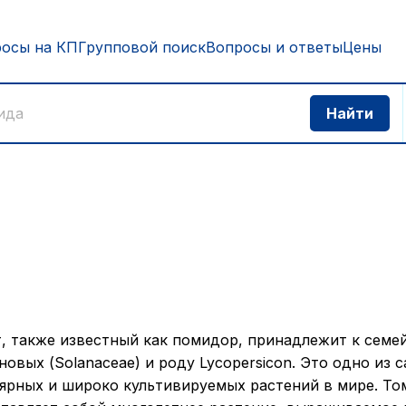
росы на КП
Групповой поиск
Вопросы и ответы
Цены
, также известный как помидор, принадлежит к семе
новых (Solanaceae) и роду Lycopersicon. Это одно из 
ярных и широко культивируемых растений в мире. То