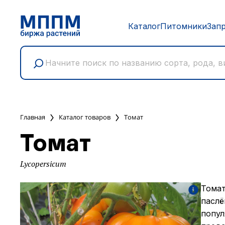
Каталог
Питомники
Зап
Главная
Каталог товаров
Томат
Томат
Lycopersicum
Томат
паслё
попул