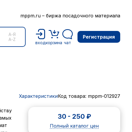
mppm.ru – биржа посадочного материала
А-Я
Регистрация
A-Z
вход
корзина
чат
Характеристики
Код товара: mppm-012927
йству
30
-
250
₽
самых
мат
Полный каталог цен