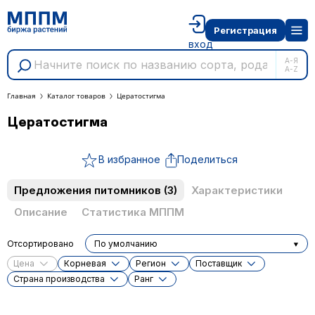
Регистрация
вход
А-Я
A-Z
Главная
Каталог товаров
Цератостигма
Цератостигма
В избранное
Поделиться
Предложения питомников
(3)
Характеристики
Описание
Статистика МППМ
Отсортировано
По умолчанию
Цена
Корневая
Регион
Поставщик
Cтрана производства
Ранг